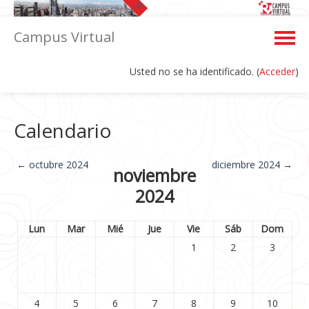
Campus Virtual
Usted no se ha identificado. (
Acceder
)
Español - Internacional ‎(es)‎
Calendario
←
octubre 2024
diciembre 2024
→
noviembre
2024
Lun
Mar
Mié
Jue
Vie
Sáb
Dom
1
2
3
4
5
6
7
8
9
10